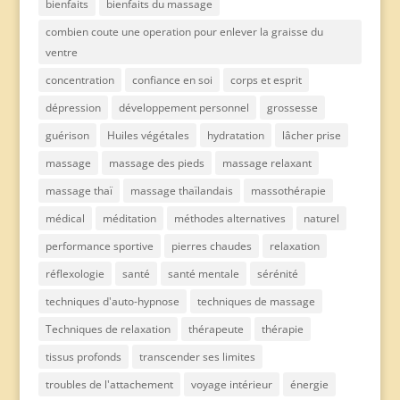
bienfaits
bienfaits du massage
combien coute une operation pour enlever la graisse du
ventre
concentration
confiance en soi
corps et esprit
dépression
développement personnel
grossesse
guérison
Huiles végétales
hydratation
lâcher prise
massage
massage des pieds
massage relaxant
massage thaï
massage thaïlandais
massothérapie
médical
méditation
méthodes alternatives
naturel
performance sportive
pierres chaudes
relaxation
réflexologie
santé
santé mentale
sérénité
techniques d'auto-hypnose
techniques de massage
Techniques de relaxation
thérapeute
thérapie
tissus profonds
transcender ses limites
troubles de l'attachement
voyage intérieur
énergie