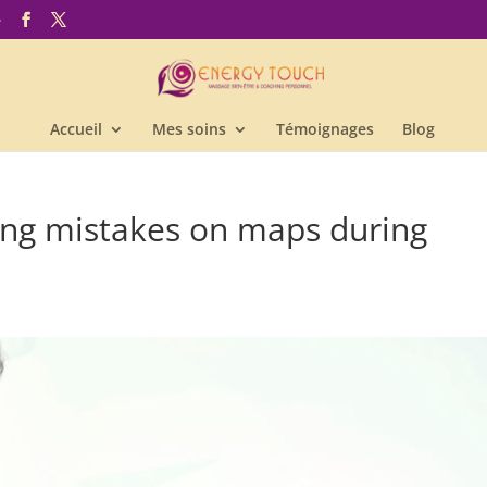
e
Accueil
Mes soins
Témoignages
Blog
ing mistakes on maps during