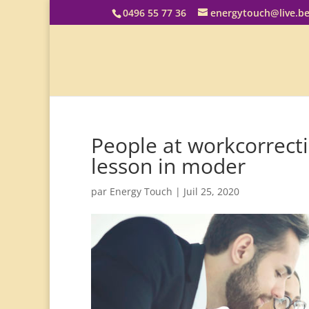
0496 55 77 36
energytouch@live.b
People at workcorrect
lesson in moder
par
Energy Touch
|
Juil 25, 2020